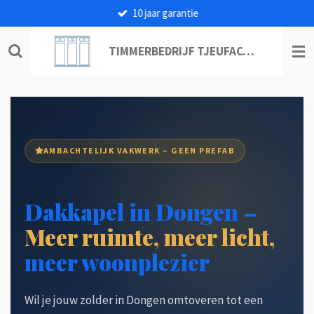
10 jaar garantie
Ga
direct
naar
TIMMERBEDRIJF TJEUFACO B.V.
de
hoofdinhoud
AMBACHTELIJK VAKWERK – GEEN PREFAB
Dakkapel in Dongen –
Meer ruimte, meer licht,
meer woonplezier
Wil je jouw zolder in Dongen omtoveren tot een