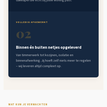
dakkapel die écht bij jouw woning past.
VOLLEDIG AFGEWERKT
02
Binnen én buiten netjes opgeleverd
Van timmerwerk tot kozijnen, isolatie en
binnenafwerking. Jij hoeft zelf niets meer te regelen
– wij leveren altijd compleet op.
WAT KUN JE VERWACHTEN