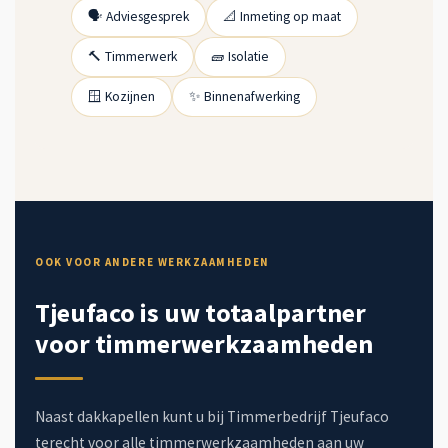
🗣️ Adviesgesprek
📐 Inmeting op maat
🔨 Timmerwerk
🧱 Isolatie
🪟 Kozijnen
✨ Binnenafwerking
OOK VOOR ANDERE WERKZAAMHEDEN
Tjeufaco is uw totaalpartner
voor timmerwerkzaamheden
Naast dakkapellen kunt u bij Timmerbedrijf Tjeufaco
terecht voor alle timmerwerkzaamheden aan uw