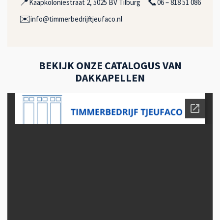
📍
📞
Kaapkoloniestraat 2, 5025 BV Tilburg
06 – 818 51 086
✉️
info@timmerbedrijftjeufaco.nl
BEKIJK ONZE CATALOGUS VAN
DAKKAPELLEN