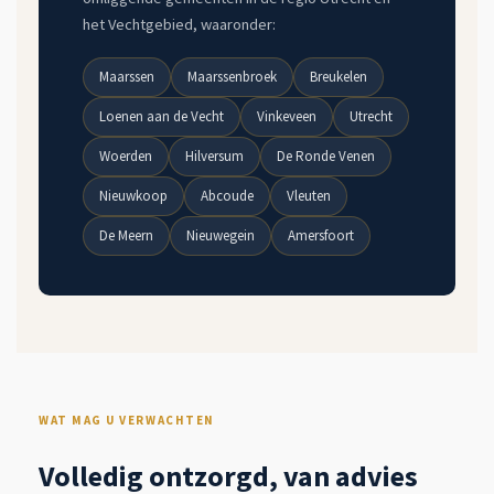
het Vechtgebied, waaronder:
Maarssen
Maarssenbroek
Breukelen
Loenen aan de Vecht
Vinkeveen
Utrecht
Woerden
Hilversum
De Ronde Venen
Nieuwkoop
Abcoude
Vleuten
De Meern
Nieuwegein
Amersfoort
WAT MAG U VERWACHTEN
Volledig ontzorgd, van advies