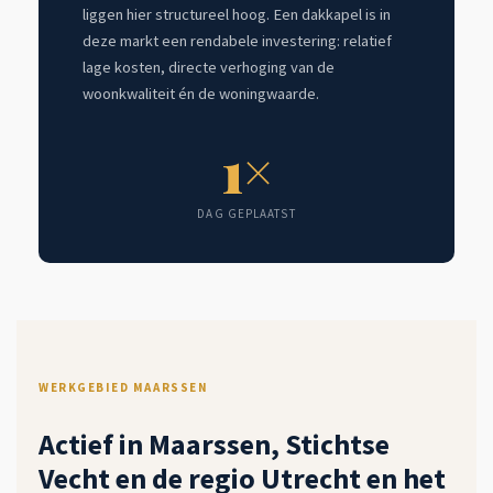
liggen hier structureel hoog. Een dakkapel is in
deze markt een rendabele investering: relatief
lage kosten, directe verhoging van de
woonkwaliteit én de woningwaarde.
1×
DAG GEPLAATST
WERKGEBIED MAARSSEN
Actief in Maarssen, Stichtse
Vecht en de regio Utrecht en het