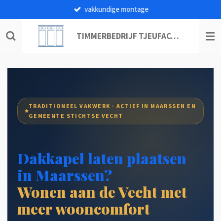
vakkundige montage
Ga
direct
naar
TIMMERBEDRIJF TJEUFACO B.V.
de
hoofdinhoud
TRADITIONEEL VAKWERK · ACTIEF IN MAARSSEN EN
GEMEENTE STICHTSE VECHT
Dakkapel laten plaatsen
in Maarssen?
Wonen aan de Vecht met
meer wooncomfort