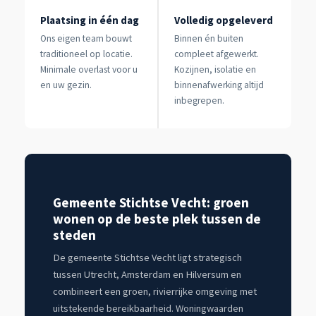
Plaatsing in één dag
Volledig opgeleverd
Ons eigen team bouwt
Binnen én buiten
traditioneel op locatie.
compleet afgewerkt.
Minimale overlast voor u
Kozijnen, isolatie en
en uw gezin.
binnenafwerking altijd
inbegrepen.
Gemeente Stichtse Vecht: groen
wonen op de beste plek tussen de
steden
De gemeente Stichtse Vecht ligt strategisch
tussen Utrecht, Amsterdam en Hilversum en
combineert een groen, rivierrijke omgeving met
uitstekende bereikbaarheid. Woningwaarden