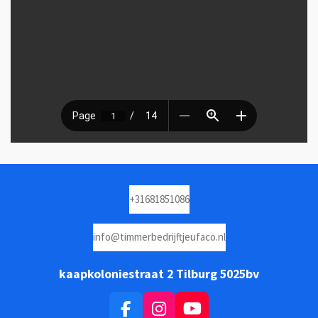
+31681851086
info@timmerbedrijftjeufaco.nl
kaapkoloniestraat 2 Tilburg 5025bv
F
I
Y