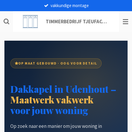
vakkundige montage
Ga
direct
naar
TIMMERBEDRIJF TJEUFACO B.V.
de
hoofdinhoud
OP MAAT GEBOUWD · OOG VOOR DETAIL
Dakkapel in Udenhout –
Maatwerk vakwerk
voor jouw woning
Op zoek naar een manier om jouw woning in