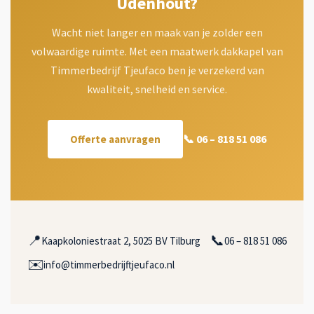
Udenhout?
Wacht niet langer en maak van je zolder een
volwaardige ruimte. Met een maatwerk dakkapel van
Timmerbedrijf Tjeufaco ben je verzekerd van
kwaliteit, snelheid en service.
📞 06 – 818 51 086
Offerte aanvragen
📍
📞
Kaapkoloniestraat 2, 5025 BV Tilburg
06 – 818 51 086
✉️
info@timmerbedrijftjeufaco.nl