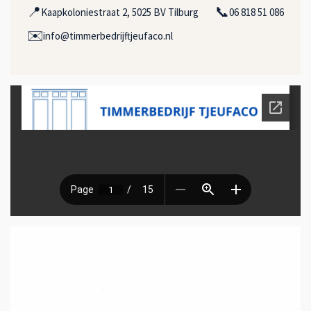
📍
📞
Kaapkoloniestraat 2, 5025 BV Tilburg
06 818 51 086
✉️
info@timmerbedrijftjeufaco.nl