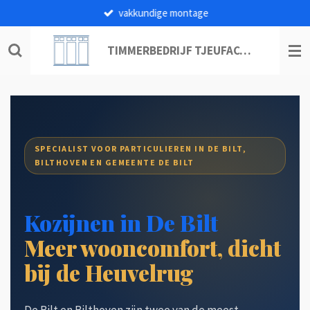
vakkundige montage
Ga
direct
naar
TIMMERBEDRIJF TJEUFACO B.V.
de
hoofdinhoud
SPECIALIST VOOR PARTICULIEREN IN DE BILT,
BILTHOVEN EN GEMEENTE DE BILT
Kozijnen in De Bilt
Meer wooncomfort, dicht
bij de Heuvelrug